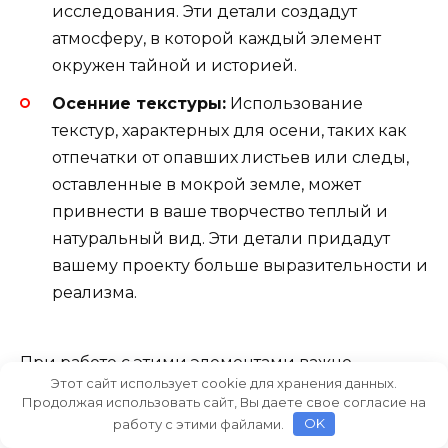
исследования. Эти детали создадут
атмосферу, в которой каждый элемент
окружен тайной и историей.
Осенние текстуры:
Использование
текстур, характерных для осени, таких как
отпечатки от опавших листьев или следы,
оставленные в мокрой земле, может
привнести в ваше творчество теплый и
натуральный вид. Эти детали придадут
вашему проекту больше выразительности и
реализма.
При работе с этими элементами важно
Этот сайт использует cookie для хранения данных.
учитывать строение и форму следов, чтобы они
Продолжая использовать сайт, Вы даете свое согласие на
гармонично вписывались в общий контекст
работу с этими файлами.
OK
вашей работы. Разнообразие отпечатков и