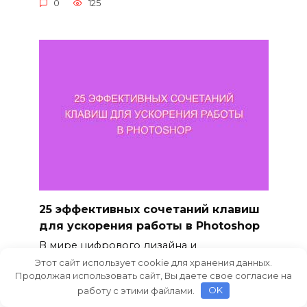
0
125
25 эффективных сочетаний клавиш
для ускорения работы в Photoshop
В мире цифрового дизайна и
редактирования изображений
Этот сайт использует cookie для хранения данных.
Продолжая использовать сайт, Вы даете свое согласие на
0
83
работу с этими файлами.
OK