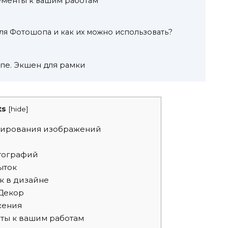
ементы к вашим работам
для Фотошопа и как их можно использовать?
опе. Экшен для рамки
ts
[
hide
]
тирования изображений
тографий
ыток
к в дизайне
Декор
жения
ты к вашим работам