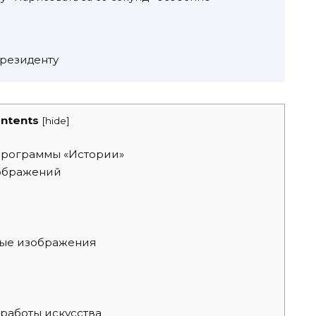
резиденту
ntents
[
hide
]
программы «Истории»
зображений
и
ные изображения
работы искусства