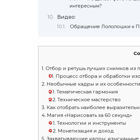
интересным?
Видео:
Обращение Лололошки к П
Co
1.
Отбор и ретушь лучших снимков из 
1.1.
Процесс отбора и обработки и
2.
Необычные кадры и их особенност
2.1.
Тематическая гармония
2.2.
Техническое мастерство
3.
Как отобрать наиболее выразитель
4.
Магия «Нарисовать за 60 секунд»
4.1.
Технологии и инструменты
4.2.
Монетизация и доход
5.
Захватывающие кадры: изысканные 