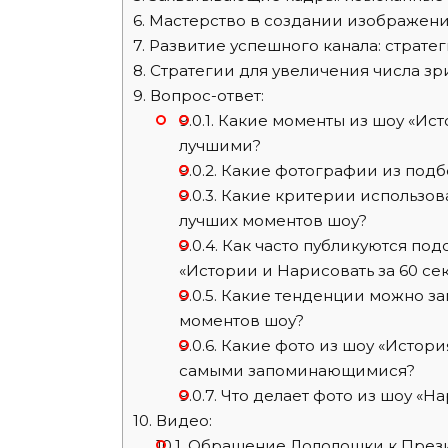
6.
Мастерство в создании изображений
7.
Развитие успешного канала: стратег
8.
Стратегии для увеличения числа зр
9.
Вопрос-ответ:
9.0.1.
Какие моменты из шоу «Исто
лучшими?
9.0.2.
Какие фотографии из подб
9.0.3.
Какие критерии использов
лучших моментов шоу?
9.0.4.
Как часто публикуются под
«Истории и Нарисовать за 60 се
9.0.5.
Какие тенденции можно зам
моментов шоу?
9.0.6.
Какие фото из шоу «История
самыми запоминающимися?
9.0.7.
Что делает фото из шоу «На
10.
Видео:
10.1.
Обращение Лололошки к През