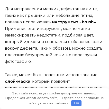
Для исправления мелких дефектов на лице,
таких как прыщики или небольшие пятна,
полезно использовать
инструмент «brush»
.
Применяя этот инструмент, можно мягко
замаскировать недостатки, подбирая цвет,
который идеально сочетается с областью кожи
вокруг дефекта. Таким образом, можно создать
иллюзию безупречной кожи, не перегружая
фотографию.
Также, может быть полезным использование
слой-маски
, который позволит
корректировать только определённые участки
Этот сайт использует cookie для хранения данных.
изображения, не затрагивая остальную часть.
Продолжая использовать сайт, Вы даете свое согласие на
Например, при ретушировании тела, можно
работу с этими файлами.
OK
выделить область ног или рук, чтобы сделать