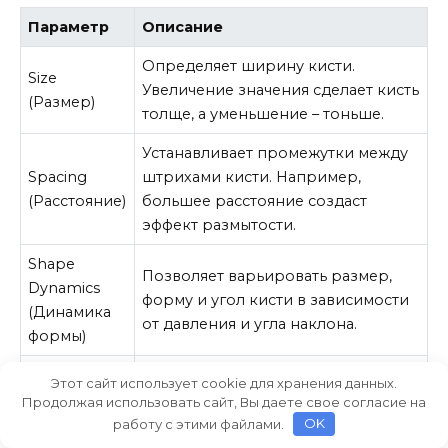
Параметр
Описание
Определяет ширину кисти.
Size
Увеличение значения сделает кисть
(Размер)
толще, а уменьшение – тоньше.
Устанавливает промежутки между
Spacing
штрихами кисти. Например,
(Расстояние)
большее расстояние создаст
эффект размытости.
Shape
Позволяет варьировать размер,
Dynamics
форму и угол кисти в зависимости
(Динамика
от давления и угла наклона.
формы)
Color
Этот сайт использует cookie для хранения данных.
Регулирует изменения в цвете
Dynamics
Продолжая использовать сайт, Вы даете свое согласие на
кисти, такие как вариации в
(Динамика
работу с этими файлами.
OK
яркости и оттенке.
цвета)