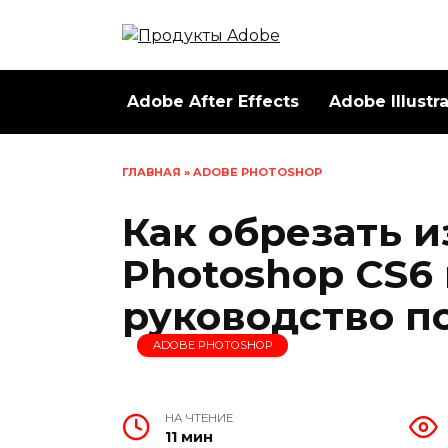
Перейти
к
содержанию
Adobe After Effects
Adobe Illustr
ГЛАВНАЯ
»
ADOBE PHOTOSHOP
Как обрезать 
Photoshop CS6
руководство п
ADOBE PHOTOSHOP
НА ЧТЕНИЕ
11 мин