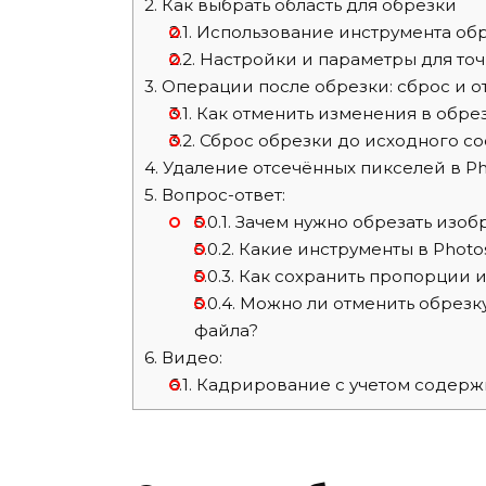
2.
Как выбрать область для обрезки
2.1.
Использование инструмента об
2.2.
Настройки и параметры для точ
3.
Операции после обрезки: сброс и о
3.1.
Как отменить изменения в обре
3.2.
Сброс обрезки до исходного со
4.
Удаление отсечённых пикселей в P
5.
Вопрос-ответ:
5.0.1.
Зачем нужно обрезать изоб
5.0.2.
Какие инструменты в Photo
5.0.3.
Как сохранить пропорции и
5.0.4.
Можно ли отменить обрезку
файла?
6.
Видео:
6.1.
Кадрирование с учетом содержи