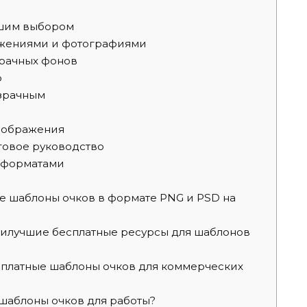
ьшим выбором
ажениями и фотографиями
рачных фонов
p
озрачным
зображения
говое руководство
 форматами
е шаблоны очков в формате PNG и PSD на
аилучшие бесплатные ресурсы для шаблонов
сплатные шаблоны очков для коммерческих
шаблоны очков для работы?