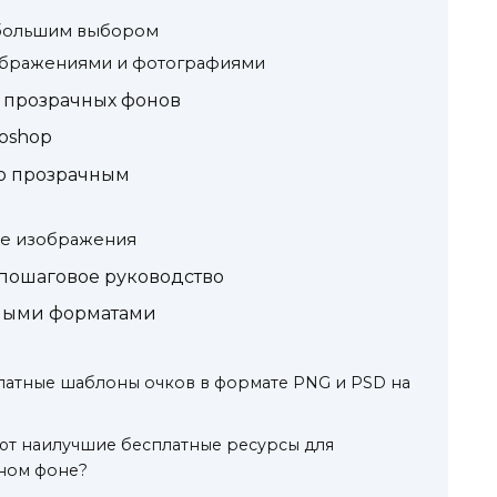
 большим выбором
ображениями и фотографиями
 прозрачных фонов
oshop
го прозрачным
ие изображения
 пошаговое руководство
чными форматами
латные шаблоны очков в формате PNG и PSD на
ют наилучшие бесплатные ресурсы для
ном фоне?