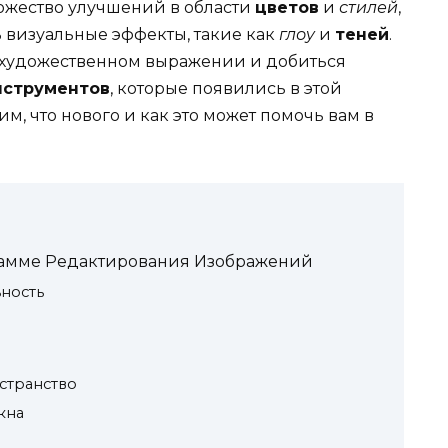
ожество улучшений в области
цветов
и
стилей
,
ь
визуальные эффекты, такие как
глоу
и
теней
.
а художественном выражении и добиться
нструментов
, которые появились в этой
м, что нового и как это может помочь вам в
амме Редактирования Изображений
ность
странство
кна