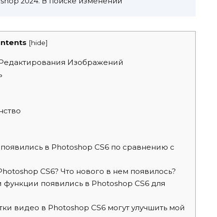
shop 2024. В поиске изменений
ntents
[
hide
]
Редактирования Изображений
ь
нство
появились в Photoshop CS6 по сравнению с
hotoshop CS6? Что нового в нем появилось?
 функции появились в Photoshop CS6 для
ки видео в Photoshop CS6 могут улучшить мой