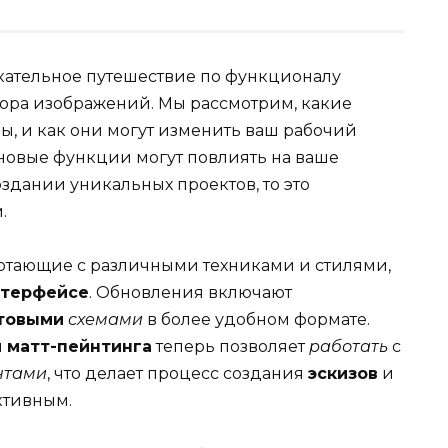
екательное путешествие по функционалу
ора изображений. Мы рассмотрим, какие
, и как они могут изменить ваш рабочий
к новые функции могут повлиять на ваше
создании уникальных проектов, то это
.
отающие с различными техниками и стилями,
нтерфейсе
. Обновления включают
товыми
схемами
в более удобном формате.
и
матт-пейнтинга
теперь позволяет
работать
с
нтами
, что делает процесс создания
эскизов
и
ктивным.