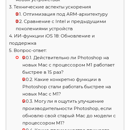
3.
Технические аспекты ускорения
3.1.
Оптимизация под ARM-архитектуру
3.2.
Сравнение с Intel и предыдущими
поколениями устройств
4.
ИИ-функции iOS 18: Обновление и
поддержка
5.
Вопрос-ответ:
5.0.1.
Действительно ли Photoshop на
новых Mac с процессором M1 работает
быстрее в 15 раз?
5.0.2.
Какие конкретно функции в
Photoshop стали работать быстрее на
новых Mac с M1?
5.0.3.
Могу ли я ощутить улучшение
производительности Photoshop, если
обновлю свой старый Mac до модели с
процессором M1?