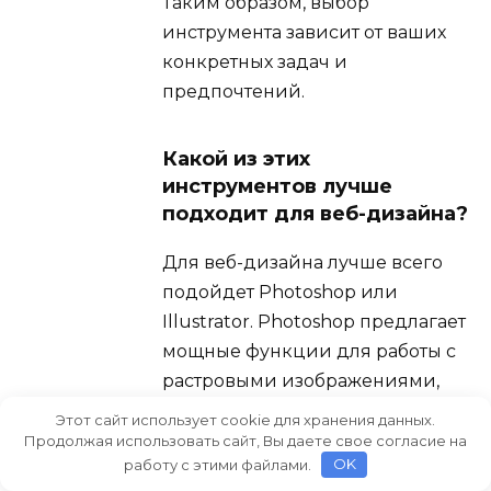
Таким образом, выбор
инструмента зависит от ваших
конкретных задач и
предпочтений.
Какой из этих
инструментов лучше
подходит для веб-дизайна?
Для веб-дизайна лучше всего
подойдет Photoshop или
Illustrator. Photoshop предлагает
мощные функции для работы с
растровыми изображениями,
что полезно для создания и
Этот сайт использует cookie для хранения данных.
редактирования графики для
Продолжая использовать сайт, Вы даете свое согласие на
работу с этими файлами.
OK
веб-сайтов, включая