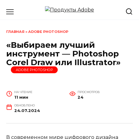
Перейти
к
содержанию
ГЛАВНАЯ
»
ADOBE PHOTOSHOP
«Выбираем лучший
инструмент — Photoshop
Corel Draw или Illustrator»
ADOBE PHOTOSHOP
НА ЧТЕНИЕ
ПРОСМОТРОВ
11 мин
24
ОБНОВЛЕНО
24.07.2024
В современном мире цифрового дизайна