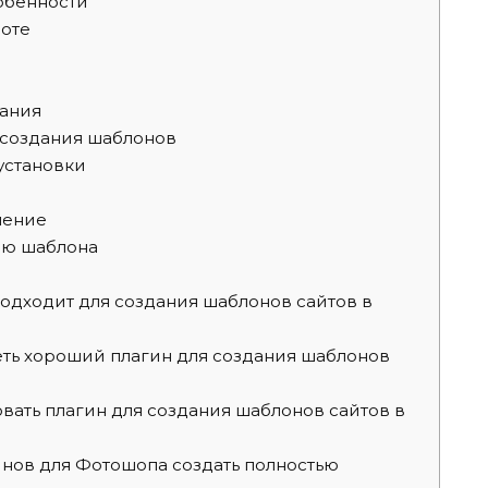
обенности
оте
вания
я создания шаблонов
 установки
нение
ию шаблона
одходит для создания шаблонов сайтов в
ть хороший плагин для создания шаблонов
вать плагин для создания шаблонов сайтов в
нов для Фотошопа создать полностью