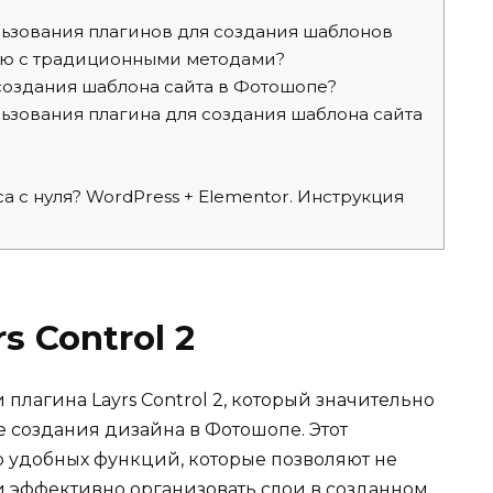
ьзования плагинов для создания шаблонов
ию с традиционными методами?
 создания шаблона сайта в Фотошопе?
зования плагина для создания шаблона сайта
са с нуля? WordPress + Elementor. Инструкция
s Control 2
лагина Layrs Control 2, который значительно
е создания дизайна в Фотошопе. Этот
р удобных функций, которые позволяют не
 и эффективно организовать слои в созданном