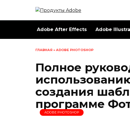
Перейти
к
содержанию
Adobe After Effects
Adobe Illustr
ГЛАВНАЯ
»
ADOBE PHOTOSHOP
Полное руково
использованию
создания шабл
программе Фо
ADOBE PHOTOSHOP