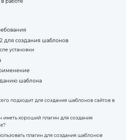
в работе
ребования
l 2 для создания шаблонов
осле установки
а
применение
зданию шаблона
сего подходит для создания шаблонов сайтов в
 иметь хороший плагин для создания
е?
ользовать плагин для создания шаблонов