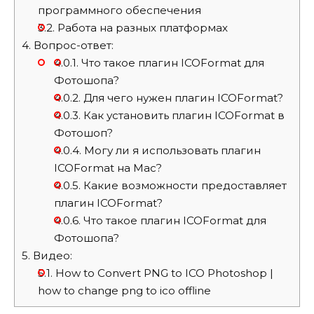
программного обеспечения
3.2.
Работа на разных платформах
4.
Вопрос-ответ:
4.0.1.
Что такое плагин ICOFormat для
Фотошопа?
4.0.2.
Для чего нужен плагин ICOFormat?
4.0.3.
Как установить плагин ICOFormat в
Фотошоп?
4.0.4.
Могу ли я использовать плагин
ICOFormat на Mac?
4.0.5.
Какие возможности предоставляет
плагин ICOFormat?
4.0.6.
Что такое плагин ICOFormat для
Фотошопа?
5.
Видео:
5.1.
How to Convert PNG to ICO Photoshop |
how to change png to ico offline