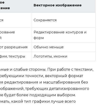
ое
Векторное изображение
жение
ся
Сохраняется
рование
Редактирование контуров и
й
форм
 от разрешения
Обычно меньше
фии, текстуры
Логотипы, иконки
ые и слабые стороны. При работе с текстами,
ребующими точности, векторный формат
ля редактирования и масштабирования без
 изображений, требующих детализированного
ие будет более подходящим выбором.
мать, какой тип графики лучше всего