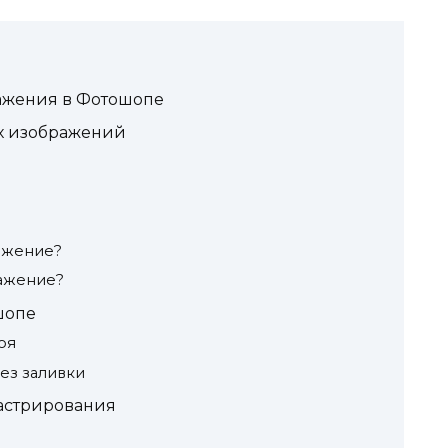
ажения в Фотошопе
х изображений
ажение?
ражение?
шопе
оя
ез заливки
астрирования