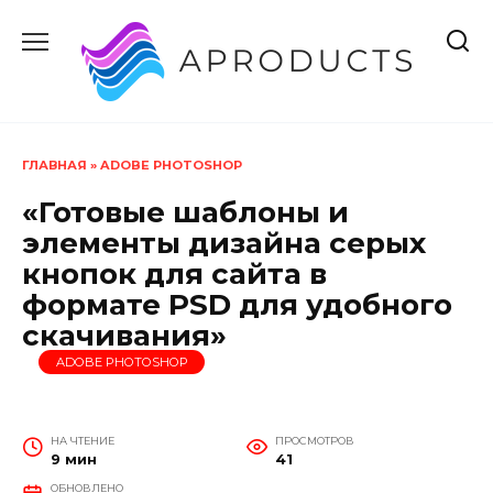
Перейти
к
содержанию
ГЛАВНАЯ
»
ADOBE PHOTOSHOP
«Готовые шаблоны и
элементы дизайна серых
кнопок для сайта в
формате PSD для удобного
скачивания»
ADOBE PHOTOSHOP
НА ЧТЕНИЕ
ПРОСМОТРОВ
9 мин
41
ОБНОВЛЕНО