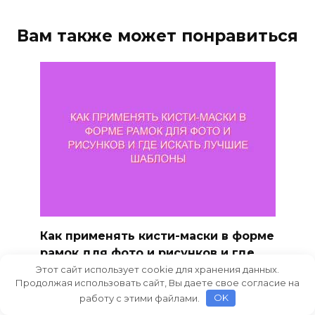
Вам также может понравиться
Как применять кисти-маски в форме
рамок для фото и рисунков и где
искать лучшие шаблоны
Этот сайт использует cookie для хранения данных.
Продолжая использовать сайт, Вы даете свое согласие на
Работа с графикой предоставляет
работу с этими файлами.
OK
широкие возможности