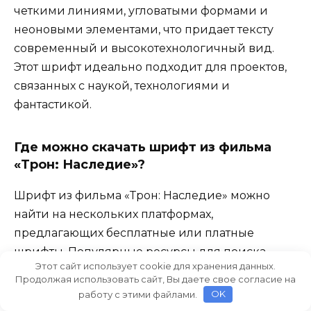
четкими линиями, угловатыми формами и
неоновыми элементами, что придает тексту
современный и высокотехнологичный вид.
Этот шрифт идеально подходит для проектов,
связанных с наукой, технологиями и
фантастикой.
Где можно скачать шрифт из фильма
«Трон: Наследие»?
Шрифт из фильма «Трон: Наследие» можно
найти на нескольких платформах,
предлагающих бесплатные или платные
шрифты. Популярные ресурсы для поиска
Этот сайт использует cookie для хранения данных.
шрифтов включают сайты, такие как DaFont,
Продолжая использовать сайт, Вы даете свое согласие на
FontSquirrel и Google Fonts. Перед
работу с этими файлами.
OK
скачиванием убедитесь, что шрифт имеет