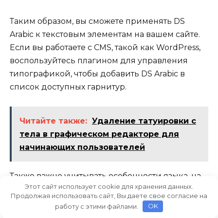
Таким образом, вы сможете применять DS
Arabic к текстовым элементам на вашем сайте.
Если вы работаете с CMS, такой как WordPress,
воспользуйтесь плагином для управления
типографикой, чтобы добавить DS Arabic в
список доступных гарнитур.
Читайте также:
Удаление татуировки с
тела в графическом редакторе для
начинающих пользователей
Также важно учитывать особенности языка, на
Этот сайт использует cookie для хранения данных.
котором вы работаете. Если вы создаете
Продолжая использовать сайт, Вы даете свое согласие на
контент на русском языке, убедитесь, что
работу с этими файлами.
OK
выбранный шрифт поддерживает