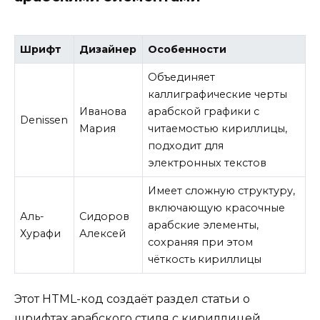
Шрифт
Дизайнер
Особенности
Объединяет
каллиграфические черты
Иванова
арабской графики с
Denissen
Мария
читаемостью кириллицы,
подходит для
электронных текстов
Имеет сложную структуру,
включающую красочные
Аль-
Сидоров
арабские элементы,
Хурафи
Алексей
сохраняя при этом
чёткость кириллицы
Этот HTML-код создаёт раздел статьи о
шрифтах арабского стиля с кириллицей,