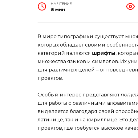
НА ЧТЕНИЕ
8 мин
В мире типографики существует множ
которых обладает своими особенност
категорий являются
шрифты
, котор
множества языков и символов. Их ун
для различных целей – от повседнев
проектов.
Особый интерес представляют
попул
для работы с различными алфавитами
выделяется благодаря своей способно
латинице, так и на кириллице. Это д
проектов, где требуется высокое каче