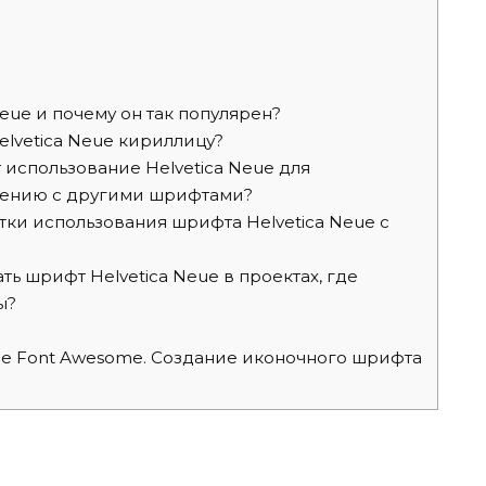
eue и почему он так популярен?
lvetica Neue кириллицу?
использование Helvetica Neue для
внению с другими шрифтами?
тки использования шрифта Helvetica Neue с
ть шрифт Helvetica Neue в проектах, где
ы?
 Font Awesome. Создание иконочного шрифта