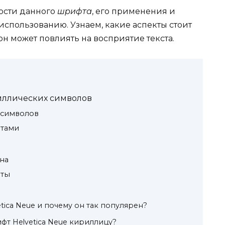
ности данного
шрифта
, его применения и
спользованию. Узнаем, какие аспекты стоит
он может повлиять на восприятие текста.
иллических символов
 символов
фтами
на
еты
tica Neue и почему он так популярен?
т Helvetica Neue кириллицу?