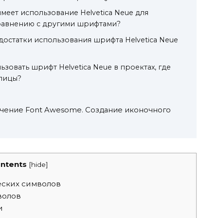
меет использование Helvetica Neue для
сравнению с другими шрифтами?
едостатки использования шрифта Helvetica Neue
ьзовать шрифт Helvetica Neue в проектах, где
лицы?
ение Font Awesome. Создание иконочного
ntents
[
hide
]
еских символов
волов
и