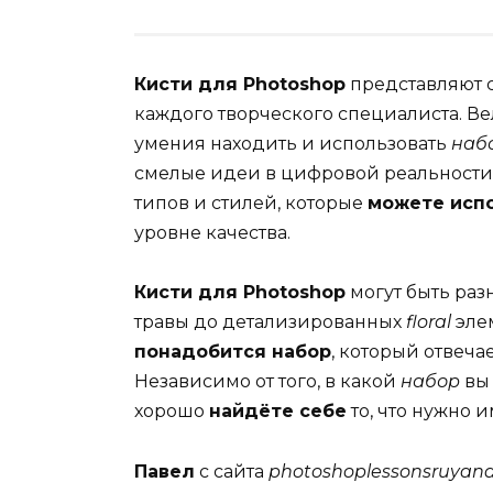
Кисти для Photoshop
представляют 
каждого творческого специалиста. Ве
умения находить и использовать
наб
смелые идеи в цифровой реальности.
типов и стилей, которые
можете исп
уровне качества.
Кисти для Photoshop
могут быть раз
травы до детализированных
floral
элем
понадобится набор
, который отвеча
Независимо от того, в какой
набор
вы 
хорошо
найдёте себе
то, что нужно 
Павел
с сайта
photoshoplessonsruyan