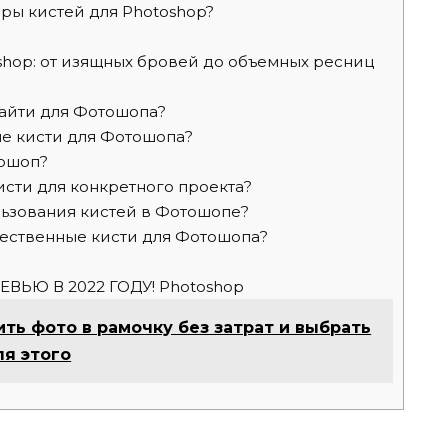
ры кистей для Photoshop?
shop: от изящных бровей до объемных ресниц
айти для Фотошопа?
е кисти для Фотошопа?
тошоп?
сти для конкретного проекта?
ьзования кистей в Фотошопе?
ественные кисти для Фотошопа?
ЬЮ В 2022 ГОДУ! Photoshop
ить фото в рамочку без затрат и выбрать
я этого