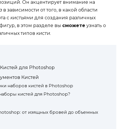
озиций. Он акцентирует внимание на
а
в зависимости от того, в какой области
ота с
кистьями
для создания различных
фигур, в этом разделе вы
сможете
узнать о
азличных типов
кисти
.
 Кистей для Photoshop
ументов Кистей
зки наборов кистей в Photoshop
 наборы кистей для Photoshop?
й
hotoshop: от изящных бровей до объемных