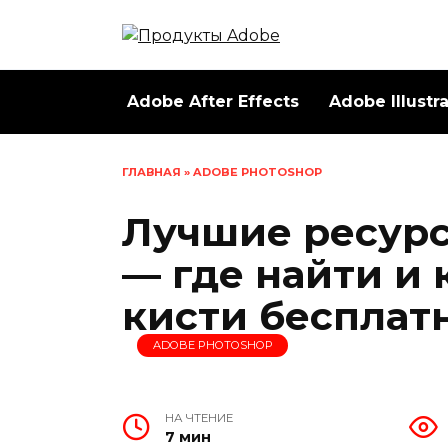
Перейти
к
содержанию
Adobe After Effects
Adobe Illustr
ГЛАВНАЯ
»
ADOBE PHOTOSHOP
Лучшие ресур
— где найти и 
кисти бесплат
ADOBE PHOTOSHOP
НА ЧТЕНИЕ
7 мин