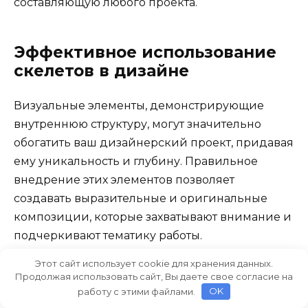
составляющую любого проекта.
Эффективное использование
скелетов в дизайне
Визуальные элементы, демонстрирующие
внутреннюю структуру, могут значительно
обогатить ваш дизайнерский проект, придавая
ему уникальность и глубину. Правильное
внедрение этих элементов позволяет
создавать выразительные и оригинальные
композиции, которые захватывают внимание и
подчеркивают тематику работы.
Этот сайт использует cookie для хранения данных.
Один из способов добиться желаемого
Продолжая использовать сайт, Вы даете свое согласие на
эффекта – это применение изометрического
работу с этими файлами.
OK