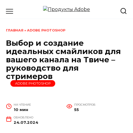
Перейти
к
содержанию
ГЛАВНАЯ
»
ADOBE PHOTOSHOP
Выбор и создание
идеальных смайликов для
вашего канала на Твиче –
руководство для
стримеров
ADOBE PHOTOSHOP
НА ЧТЕНИЕ
ПРОСМОТРОВ
10 мин
55
ОБНОВЛЕНО
24.07.2024