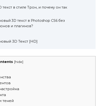
 текст в стиле Трон, и почему он так
новый 3D текст в Photoshop CS6 без
лонов и плагинов?
оновый 3D Текст [HD]
ntents
[
hide
]
анства
ентов
настройка
кта
и теней