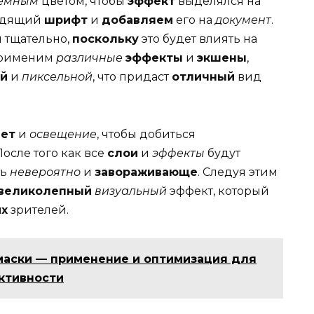
ёмным
цветом, чтобы
эффект
выделялся на
одящий
шрифт
и
добавляем
его на
документ
.
 тщательно,
поскольку
это будет влиять на
 применим
различные
эффекты
и
экшены
,
й
и
пиксельной
, что придаст
отличный
вид
вет
и
освещение
, чтобы добиться
После того как все
слои
и
эффекты
будут
ть
невероятно
и
завораживающе
. Следуя этим
великолепный
визуальный
эффект, который
их
зрителей.
аски — применение и оптимизация для
ктивности