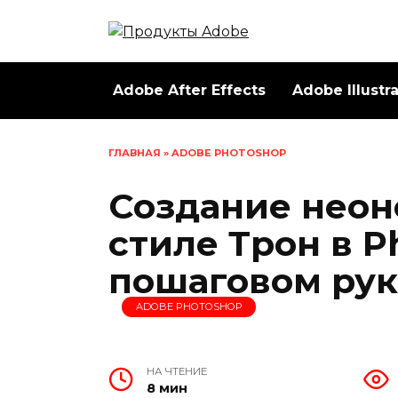
Перейти
к
содержанию
Adobe After Effects
Adobe Illustr
ГЛАВНАЯ
»
ADOBE PHOTOSHOP
Создание неоно
стиле Трон в P
пошаговом рук
ADOBE PHOTOSHOP
НА ЧТЕНИЕ
8 мин