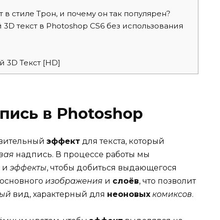
 в стиле Трон, и почему он так популярен?
 3D текст в Photoshop CS6 без использования
й 3D Текст [HD]
пись в Photoshop
ивительный
эффект
для текста, который
вая
надпись. В процессе работы мы
и
эффекты
, чтобы добиться выдающегося
 основного
изображения
и
слоёв
, что позволит
ный
вид, характерный для
неоновых
комиксов
.