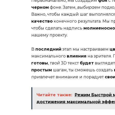
Первоначально, мы создадим
фон
с
т
черном
фоне. Затем,
выбираем
подх
Важно, чтобы каждый шаг выполнялся
качество
конечного результата. Мы
чтобы сделать надпись
молниеносно
нашему проекту.
В
последний
этап мы настраиваем
ц
максимального
влияния
на зрителя. 
готовы
,
твой
3D текст
будет
выгляде
простым
шагам, ты сможешь создать
привлечет внимание и порадует
сво
Читайте также:
Режим Быстрой м
достижения максимальной эффе