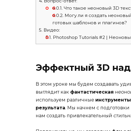
4.
Вопрос-ответ:
4.0.1.
Что такое неоновый 3D текст
4.0.2.
Могу ли я создать неоновый
готовых шаблонов и плагинов?
5.
Видео:
5.1.
Photoshop Tutorials #2 | Неоновы
Эффектный 3D над
В этом уроке мы будем создавать уд
выглядит как
фантастическая
неоно
используем различные
инструменты
результата
. Мы начнем с подготовки
нам создать привлекательный
стиль