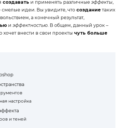
я
создавать
и применять различные
эффекты
,
 смелые идеи. Вы увидите, что
создание
таких
ольствием, а конечный результат,
тью
и
эффектностью
. В общем, данный урок –
то хочет внести в свои проекты
чуть больше
oshop
остранства
трументов
ная настройка
эффекта
ров и теней