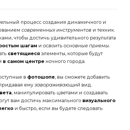
ательный процесс создания динамичного и
зованием
современных инструментов
и техник.
ами, чтобы достичь удивительного результата
ростым шагам
и
освоить основные приемы
.
ать
светящиеся
элементы, которые будут
ли
в самом центре
ночного города.
оступные в
фотошопе
, вы сможете добавить
 придавая ему
завораживающий
вид.
вета
, манипулировать цветами и создавать
огут вам достичь максимального
визуального
легко
и быстро, если вы будете следовать