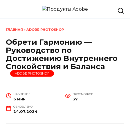
Перейти
к
содержанию
ГЛАВНАЯ
»
ADOBE PHOTOSHOP
Обрети Гармонию —
Руководство по
Достижению Внутреннего
Спокойствия и Баланса
ADOBE PHOTOSHOP
НА ЧТЕНИЕ
ПРОСМОТРОВ
6 мин
37
ОБНОВЛЕНО
24.07.2024