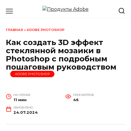
Перейти
к
содержанию
ГЛАВНАЯ
»
ADOBE PHOTOSHOP
Как создать 3D эффект
стеклянной мозаики в
Photoshop с подробным
пошаговым руководством
ADOBE PHOTOSHOP
НА ЧТЕНИЕ
ПРОСМОТРОВ
11 мин
46
ОБНОВЛЕНО
24.07.2024