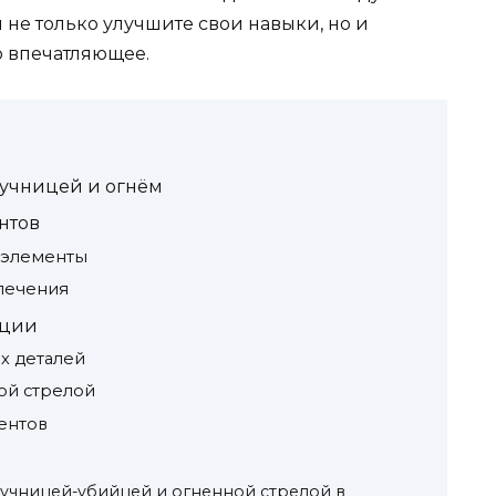
вы не только улучшите свои навыки, но и
о впечатляющее.
лучницей и огнём
нтов
 элементы
печения
иции
х деталей
ой стрелой
ентов
 лучницей-убийцей и огненной стрелой в