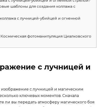
лажа с лучницей-убийцей и огненной стрелой?
овые шаблоны для создания коллажа с
 коллажа с лучницей-убийцей и огненной
 Космическая фотоманипуляция Циалковского
бражение с лучницей и
ое изображение с лучницей и магическим
несколько ключевых моментов. Сначала
те ли вы передать атмосферу магического боя