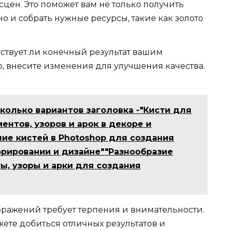
цен. Это поможет вам не только получить
о и собрать нужные ресурсы, такие как золото
тствует ли конечный результат вашим
, внесите изменения для улучшения качества.
сколько вариантов заголовка -"Кисти для
ентов, узоров и арок в декоре и
ие кистей в Photoshop для создания
корировании и дизайне""Разнообразие
ы, узоры и арки для создания
ображений требует терпения и внимательности.
ете добиться отличных результатов и