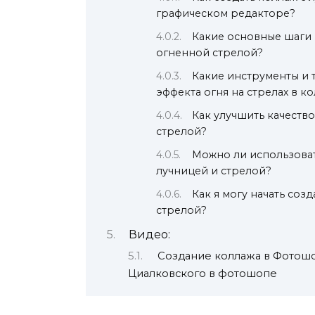
графическом редакторе?
Какие основные шаги 
огненной стрелой?
Какие инструменты и 
эффекта огня на стрелах в к
Как улучшить качеств
стрелой?
Можно ли использоват
лучницей и стрелой?
Как я могу начать со
стрелой?
Видео:
Создание коллажа в Фотош
Циалковского в фотошопе