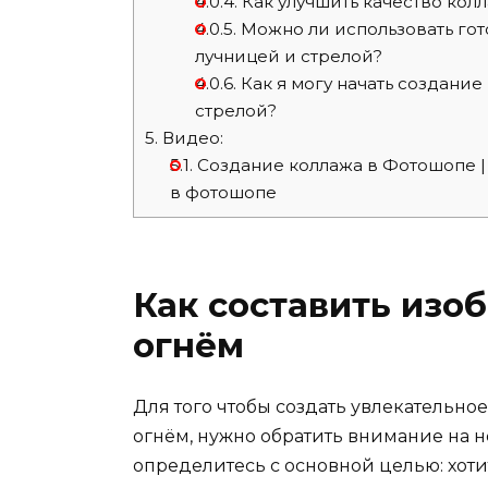
4.0.4.
Как улучшить качество кол
4.0.5.
Можно ли использовать гот
лучницей и стрелой?
4.0.6.
Как я могу начать создание
стрелой?
5.
Видео:
5.1.
Создание коллажа в Фотошопe |
в фотошопе
Как составить изо
огнём
Для того чтобы создать увлекательн
огнём, нужно обратить внимание на 
определитесь с основной целью: хоти