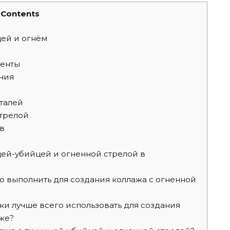
Contents
цей и огнём
енты
ния
талей
стрелой
в
цей-убийцей и огненной стрелой в
 выполнить для создания коллажа с огненной
ки лучше всего использовать для создания
аже?