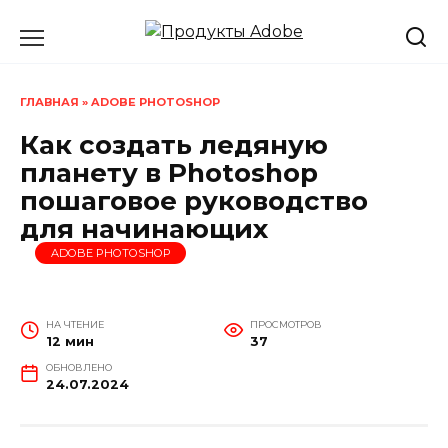
Перейти
к
содержанию
ГЛАВНАЯ
»
ADOBE PHOTOSHOP
Как создать ледяную
планету в Photoshop
пошаговое руководство
для начинающих
ADOBE PHOTOSHOP
НА ЧТЕНИЕ
ПРОСМОТРОВ
12 мин
37
ОБНОВЛЕНО
24.07.2024