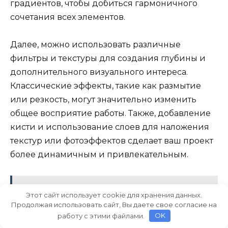
градиентов, чтобы добиться гармоничного
сочетания всех элементов.
Далее, можно использовать различные
фильтры и текстуры для создания глубины и
дополнительного визуального интереса.
Классические эффекты, такие как размытие
или резкость, могут значительно изменить
общее восприятие работы. Также, добавление
кисти и использование слоев для наложения
текстур или фотоэффектов сделает ваш проект
более динамичным и привлекательным.
Читайте также:
Как настроить и
Этот сайт использует cookie для хранения данных.
эффективно использовать Цветовой
Продолжая использовать сайт, Вы даете свое согласие на
работу с этими файлами.
OK
диапазон для различных задач