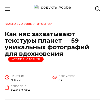
Перейти
к
содержанию
ГЛАВНАЯ
»
ADOBE PHOTOSHOP
Как нас захватывают
текстуры планет — 59
уникальных фотографий
для вдохновения
ADOBE PHOTOSHOP
НА ЧТЕНИЕ
ПРОСМОТРОВ
9 мин
57
ОБНОВЛЕНО
24.07.2024