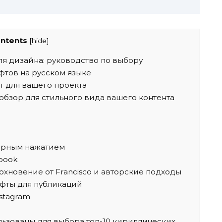
ntents
[
hide
]
я дизайна: руководство по выбору
тов на русском языке
 для вашего проекта
обзор для стильного вида вашего контента
ирным нажатием
book
охновение от Francisco и авторские подходы
фты для публикаций
stagram
ьзованы для выбора топ-10 кириллических