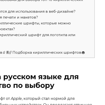
ся для использования в веб-дизайне?
 печати и макетов?
риллические шрифты, которые можно
роектах?
ириллический шрифт для логотипа или
ов🧃🦋// Подборка кириллических шрифтов🧁
 русском языке для
тво по выбору
фт от
Apple
, который стал нормой для
бильных устройствах. Он предлагает отличное