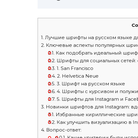
Co
1.
Лучшие шрифты на русском языке дл
2.
Ключевые аспекты популярных шриф
2.1.
Как подобрать идеальный шрифт
2.2.
Шрифты для социальных сетей: 
2.3.
1. San Francisco
2.4.
2. Helvetica Neue
2.5.
3. Шрифт на русском языке
2.6.
4. Шрифты с курсивом и полуж
2.7.
5. Шрифты для Instagram и Face
3.
Новинки шрифтов для Instagram: вд
3.1.
Избранные кириллические шри
3.2.
Как улучшить визуализацию в In
4.
Вопрос-ответ:
4.0.1.
Какие критерии были испол