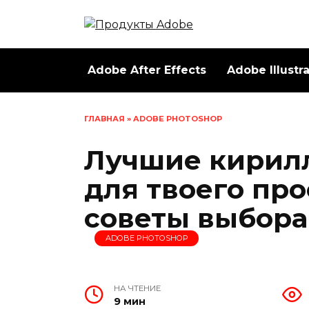
Перейти
к
содержанию
Adobe After Effects
Adobe Illustr
ГЛАВНАЯ
»
ADOBE PHOTOSHOP
Лучшие кирил
для твоего про
советы выбора
ADOBE PHOTOSHOP
НА ЧТЕНИЕ
9 мин