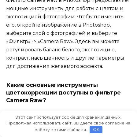
Фильтр Camera Raw в Photoshop предоставляет
мощные инструменты для работы с цветом и
экспозицией фотографии. Чтобы применить
его, откройте изображение в Photoshop,
выберите слой с фотографией и выберите
«Фильтр» -> «Camera Raw». Здесь вы можете
регулировать баланс белого, экспозицию,
контраст, насыщенность и другие параметры
для достижения желаемого эффекта.
Какие основные инструменты
цветокоррекции доступны в фильтре
Camera Raw?
В Camera Raw доступны инструменты для
Этот сайт использует cookie для хранения данных.
коррекции баланса белого, настройки
Продолжая использовать сайт, Вы даете свое согласие на
работу с этими файлами.
OK
экспозиции, управления контрастом и тонами,