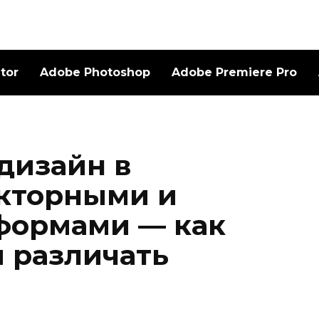
ator
Adobe Photoshop
Adobe Premiere Pro
дизайн в
екторными и
формами — как
и различать