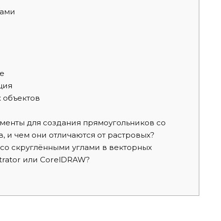
рами
е
ция
 объектов
ументы для создания прямоугольников со
, и чем они отличаются от растровых?
 со скруглёнными углами в векторных
strator или CorelDRAW?