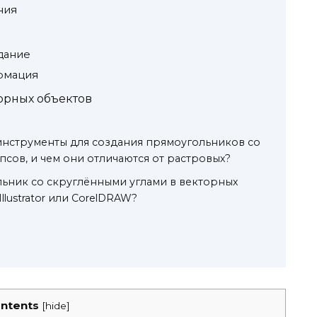
ния
дание
рмация
орных объектов
инструменты для создания прямоугольников со
сов, и чем они отличаются от растровых?
льник со скруглёнными углами в векторных
llustrator или CorelDRAW?
ntents
[
hide
]