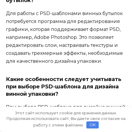
бутылок?
Для работы с PSD-шаблонами винных бутылок
потребуется программа для редактирования
графики, которая поддерживает формат PSD,
например, Adobe Photoshop. Это позволяет
редактировать слои, настраивать текстуры и
создавать трехмерные эффекты, необходимые
для качественного дизайна упаковки.
Какие особенности следует учитывать
при выборе PSD-шаблона для дизайна
винной упаковки?
При выборе PSD-шаблона для дизайна винной
Этот сайт использует cookie для хранения данных.
упаковки важно учитывать его совместимость с
Продолжая использовать сайт, Вы даете свое согласие на
программным обеспечением, наличие
работу с этими файлами.
OK
высокого разрешения и возможность