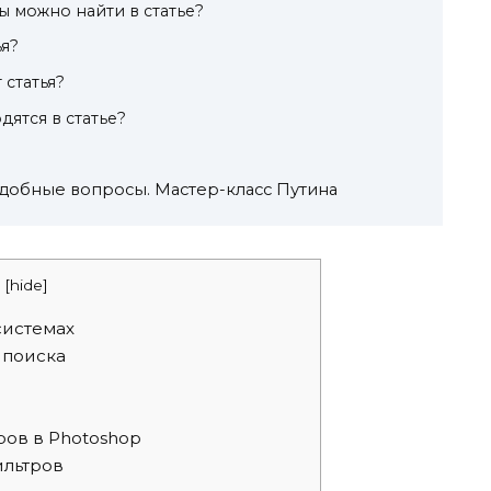
ы можно найти в статье?
ья?
 статья?
ятся в статье?
еудобные вопросы. Мастер-класс Путина
[
hide
]
системах
 поиска
ов в Photoshop
льтров