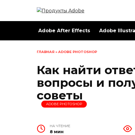
Перейти
к
содержанию
Adobe After Effects
Adobe Illustr
ГЛАВНАЯ
»
ADOBE PHOTOSHOP
Как найти отв
вопросы и пол
советы
ADOBE PHOTOSHOP
НА ЧТЕНИЕ
8 мин