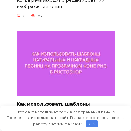
Когда речь заходит о редактировании
изображений, один
0
87
Как использовать шаблоны
натуральных и накладных ресниц
Этот сайт использует cookie для хранения данных.
на прозрачном фоне PNG в
Продолжая использовать сайт, Вы даете свое согласие на
работу с этими файлами.
OK
Photoshop