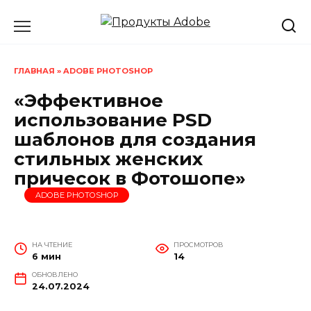
Перейти
к
содержанию
ГЛАВНАЯ
»
ADOBE PHOTOSHOP
«Эффективное
использование PSD
шаблонов для создания
стильных женских
причесок в Фотошопе»
ADOBE PHOTOSHOP
НА ЧТЕНИЕ
ПРОСМОТРОВ
6 мин
14
ОБНОВЛЕНО
24.07.2024