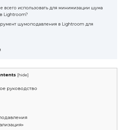
е всего использовать для минимизации шума
в Lightroom?
трумент шумоподавления в Lightroom для
м
ntents
[
hide
]
вое руководство
подавления
ализация»