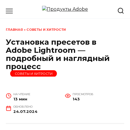
Перейти
к
содержанию
ГЛАВНАЯ
»
СОВЕТЫ И ХИТРОСТИ
Установка пресетов в
Adobe Lightroom —
подробный и наглядный
процесс
СОВЕТЫ И ХИТРОСТИ
НА ЧТЕНИЕ
ПРОСМОТРОВ
13 мин
143
ОБНОВЛЕНО
24.07.2024