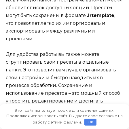
обновит список доступных опций. Пресеты
могут быть сохранены в формате
.lrtemplate
,
что позволяет легко их импортировать и
экспортировать между различными
проектами.
Для удобства работы вы также можете
сгруппировать свои пресеты в отдельные
папки. Это позволит вам лучше организовать
свои настройки и быстро находить их в
процессе обработки. Сохранение и
использование пресетов – это мощный способ
упростить редактирование и достигать
желаемого результата в ваших фотографиях.
Этот сайт использует cookie для хранения данных.
Продолжая использовать сайт, Вы даете свое согласие на
работу с этими файлами.
OK
Шаг
Описание