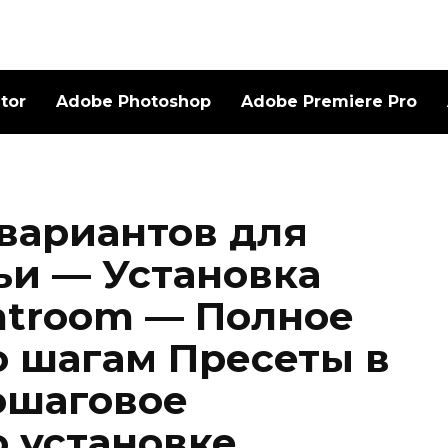
ator
Adobe Photoshop
Adobe Premiere Pro
 вариантов для
ьи — Установка
ghtroom — Полное
о шагам Пресеты в
ошаговое
о установке