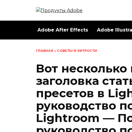
Перейти
к
содержанию
Adobe After Effects
Adobe Illustr
ГЛАВНАЯ
»
СОВЕТЫ И ХИТРОСТИ
Вот несколько
заголовка стат
пресетов в Li
руководство п
Lightroom — П
руководство п