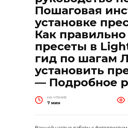
Пошаговая инс
установке прес
Как правильно
пресеты в Lig
гид по шагам 
установить пре
— Подробное р
НА ЧТЕНИЕ
7 мин
Важной частью работы с фотопрограм