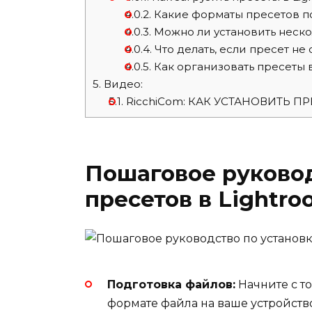
4.0.2.
Какие форматы пресетов п
4.0.3.
Можно ли установить неско
4.0.4.
Что делать, если пресет не
4.0.5.
Как организовать пресеты в
5.
Видео:
5.1.
RicchiCom: КАК УСТАНОВИТЬ П
Пошаговое руковод
пресетов в Lightr
Подготовка файлов:
Начните с то
формате файла на ваше устройство. 