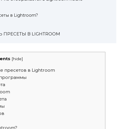
еты в Lightroom?
ТЬ ПРЕСЕТЫ В LIGHTROOM
ents
[
hide
]
е пресетов в Lightroom
 программы
та
room
ета
мы
ов
htroom?