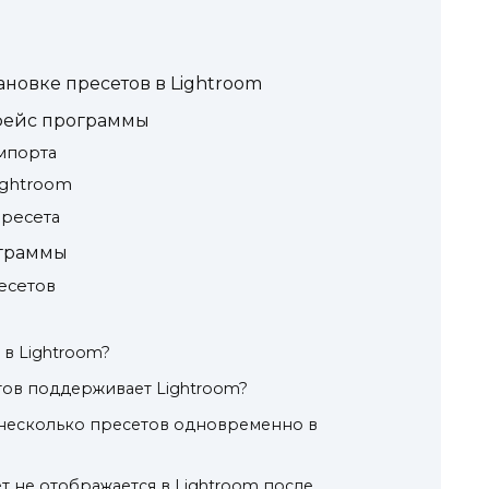
ановке пресетов в Lightroom
фейс программы
мпорта
ightroom
пресета
ограммы
есетов
 в Lightroom?
тов поддерживает Lightroom?
 несколько пресетов одновременно в
ет не отображается в Lightroom после