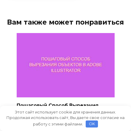
Вам также может понравиться
Пошаговый Способ Вырезания
Объектов в Adobe Illustrator
Этот сайт использует cookie для хранения данных.
Продолжая использовать сайт, Вы даете свое согласие на
Работа с графическими элементами часто
работу с этими файлами.
OK
требует тщательной