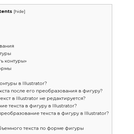
tents
[
hide
]
вания
нтуры
ь контуры»
ормы
нтуры в Illustrator?
кста после его преобразования в фигуру?
ст в Illustrator не редактируется?
 текста в фигуру в Illustrator?
еобразование текста в фигуру в Illustrator?
объемного текста по форме фигуры