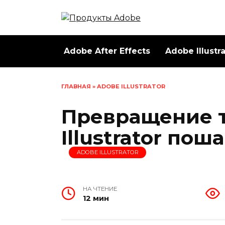
Перейти
к
содержанию
Adobe After Effects
Adobe Illustr
ГЛАВНАЯ
»
ADOBE ILLUSTRATOR
Превращение т
Illustrator по
ADOBE ILLUSTRATOR
НА ЧТЕНИЕ
12 мин