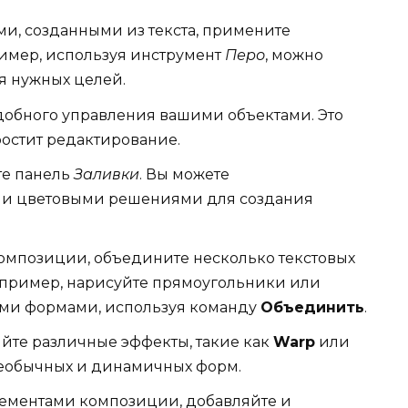
ми, созданными из текста, примените
имер, используя инструмент
Перо
, можно
я нужных целей.
добного управления вашими объектами. Это
остит редактирование.
те панель
Заливки
. Вы можете
ми цветовыми решениями для создания
композиции, объедините несколько текстовых
апример, нарисуйте прямоугольники или
выми формами, используя команду
Объединить
.
йте различные эффекты, такие как
Warp
или
необычных и динамичных форм.
лементами композиции, добавляйте и