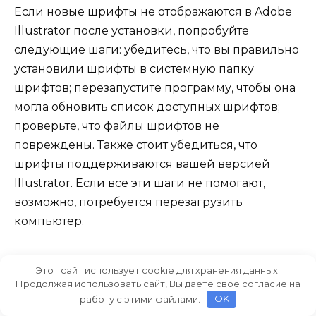
Если новые шрифты не отображаются в Adobe
Illustrator после установки, попробуйте
следующие шаги: убедитесь, что вы правильно
установили шрифты в системную папку
шрифтов; перезапустите программу, чтобы она
могла обновить список доступных шрифтов;
проверьте, что файлы шрифтов не
повреждены. Также стоит убедиться, что
шрифты поддерживаются вашей версией
Illustrator. Если все эти шаги не помогают,
возможно, потребуется перезагрузить
компьютер.
Можно ли использовать сторонние
Этот сайт использует cookie для хранения данных.
программы для управления шрифтами в
Продолжая использовать сайт, Вы даете свое согласие на
Adobe Illustrator?
работу с этими файлами.
OK