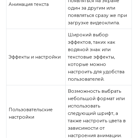
появляться на экране
Анимация текста
один за другим или
появляться сразу же при
загрузке видеоклипа.
Широкий выбор
эффектов, таких как
водяной знак или
Эффекты и настройки
текстовые эффекты,
которые можно
настроить для удобства
пользователей.
Возможность выбрать
небольшой формат или
использовать
Пользовательские
следующий шрифт, а
настройки
также настроить цвета в
зависимости от
настроения анимации.