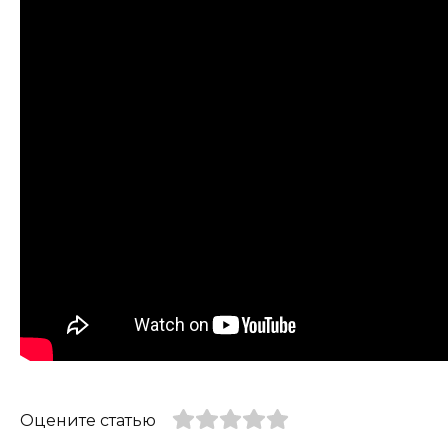
Оцените статью