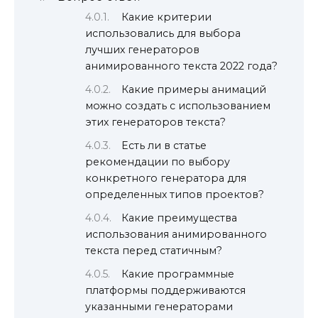
Какие критерии
использовались для выбора
лучших генераторов
анимированного текста 2022 года?
Какие примеры анимаций
можно создать с использованием
этих генераторов текста?
Есть ли в статье
рекомендации по выбору
конкретного генератора для
определенных типов проектов?
Какие преимущества
использования анимированного
текста перед статичным?
Какие программные
платформы поддерживаются
указанными генераторами