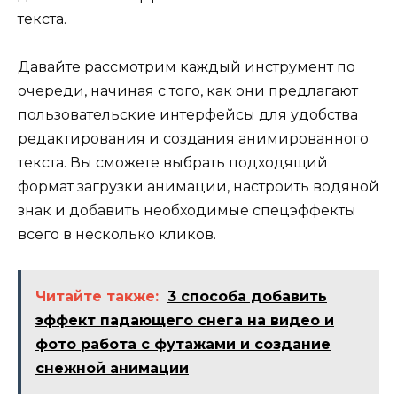
текста.
Давайте рассмотрим каждый инструмент по
очереди, начиная с того, как они предлагают
пользовательские интерфейсы для удобства
редактирования и создания анимированного
текста. Вы сможете выбрать подходящий
формат загрузки анимации, настроить водяной
знак и добавить необходимые спецэффекты
всего в несколько кликов.
Читайте также:
3 способа добавить
эффект падающего снега на видео и
фото работа с футажами и создание
снежной анимации