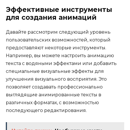
Эффективные инструменты
для создания анимаций
Давайте рассмотрим следующий уровень
пользовательских возможностей, который
предоставляют некоторые инструменты.
Например, вы можете настроить анимацию
текста с водяными эффектами или добавить
специальные визуальные эффекты для
улучшения визуального восприятия. Это
позволяет создавать профессионально
выглядящие анимированные тексты в
различных форматах, с возможностью
последующего редактирования.