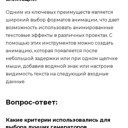
Одним из ключевых преимуществ является
широкий выбор форматов анимации, что дает
возможность использовать анимированные
текстовые эффекты в различных проектах. С
помощью этих инструментов можно создать
анимацию, которая появляется после
небольшой задержки или при одном щелчке
мыши, добавив водяной знак или настроив
видимость текста на следующий входные
данные.
Вопрос-ответ:
Какие критерии использовались для
выбора лучших генераторов