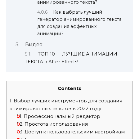
анимированного текста?
Как выбрать лучший
генератор анимированного текста
для создания эффектных
анимаций?
Видео:
ТОП 10 — ЛУЧШИЕ АНИМАЦИИ
ТЕКСТА в After Effects!
Contents
1.
Выбор лучших инструментов для создания
анимированных текстов в 2022 году
1.1.
Профессиональный редактор
1.2.
Простота использования
1.3.
Доступ к пользовательским настройкам