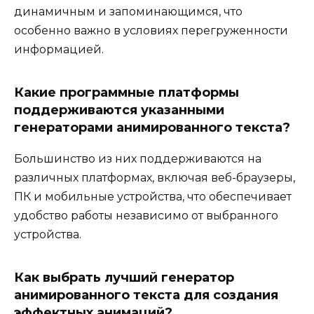
динамичным и запоминающимся, что
особенно важно в условиях перегруженности
информацией.
Какие программные платформы
поддерживаются указанными
генераторами анимированного текста?
Большинство из них поддерживаются на
различных платформах, включая веб-браузеры,
ПК и мобильные устройства, что обеспечивает
удобство работы независимо от выбранного
устройства.
Как выбрать лучший генератор
анимированного текста для создания
эффектных анимаций?