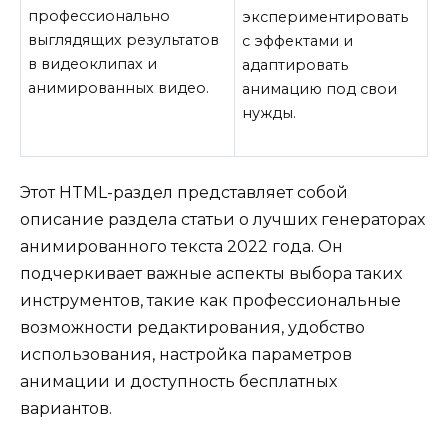
профессионально
экспериментировать
выглядящих результатов
с эффектами и
в видеоклипах и
адаптировать
анимированных видео.
анимацию под свои
нужды.
Этот HTML-раздел представляет собой
описание раздела статьи о лучших генераторах
анимированного текста 2022 года. Он
подчеркивает важные аспекты выбора таких
инструментов, такие как профессиональные
возможности редактирования, удобство
использования, настройка параметров
анимации и доступность бесплатных
вариантов.