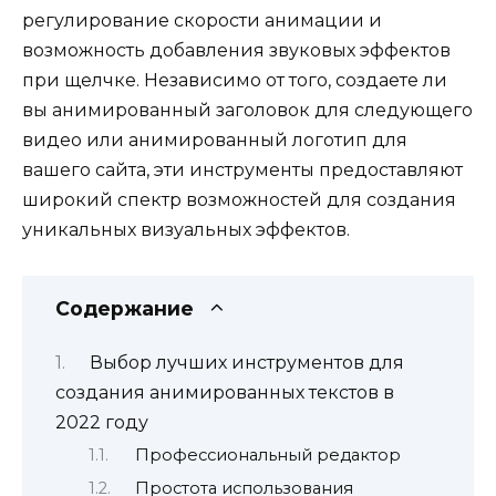
регулирование скорости анимации и
возможность добавления звуковых эффектов
при щелчке. Независимо от того, создаете ли
вы анимированный заголовок для следующего
видео или анимированный логотип для
вашего сайта, эти инструменты предоставляют
широкий спектр возможностей для создания
уникальных визуальных эффектов.
Содержание
Выбор лучших инструментов для
создания анимированных текстов в
2022 году
Профессиональный редактор
Простота использования