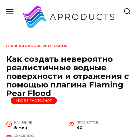
Перейти
к
содержанию
ГЛАВНАЯ
»
ADOBE PHOTOSHOP
Как создать невероятно
реалистичные водные
поверхности и отражения с
помощью плагина Flaming
Pear Flood
ADOBE PHOTOSHOP
НА ЧТЕНИЕ
ПРОСМОТРОВ
8 мин
40
ОБНОВЛЕНО