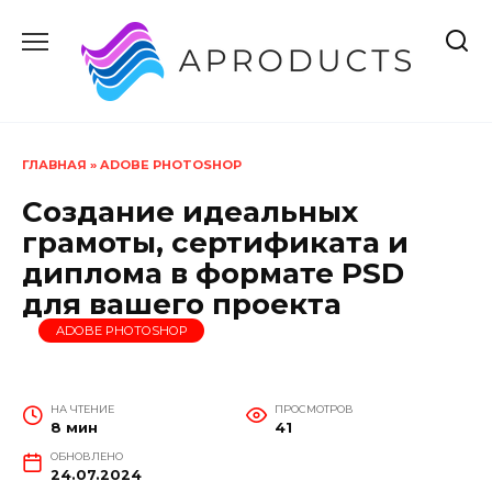
Перейти
к
содержанию
ГЛАВНАЯ
»
ADOBE PHOTOSHOP
Создание идеальных
грамоты, сертификата и
диплома в формате PSD
для вашего проекта
ADOBE PHOTOSHOP
НА ЧТЕНИЕ
ПРОСМОТРОВ
8 мин
41
ОБНОВЛЕНО
24.07.2024