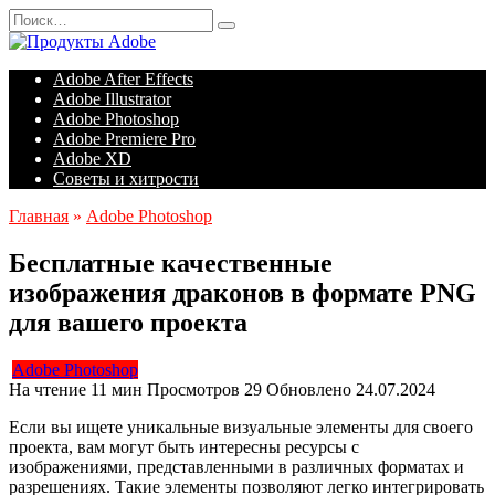
Перейти
Search
к
for:
содержанию
Adobe After Effects
Adobe Illustrator
Adobe Photoshop
Adobe Premiere Pro
Adobe XD
Советы и хитрости
Главная
»
Adobe Photoshop
Бесплатные качественные
изображения драконов в формате PNG
для вашего проекта
Adobe Photoshop
На чтение
11 мин
Просмотров
29
Обновлено
24.07.2024
Если вы ищете уникальные визуальные элементы для своего
проекта, вам могут быть интересны ресурсы с
изображениями, представленными в различных форматах и
разрешениях. Такие элементы позволяют легко интегрировать