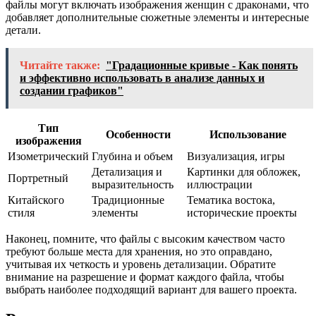
файлы могут включать изображения женщин с драконами, что
добавляет дополнительные сюжетные элементы и интересные
детали.
Читайте также:
"Градационные кривые - Как понять
и эффективно использовать в анализе данных и
создании графиков"
Тип
Особенности
Использование
изображения
Изометрический
Глубина и объем
Визуализация, игры
Детализация и
Картинки для обложек,
Портретный
выразительность
иллюстрации
Китайского
Традиционные
Тематика востока,
стиля
элементы
исторические проекты
Наконец, помните, что файлы с высоким качеством часто
требуют больше места для хранения, но это оправдано,
учитывая их четкость и уровень детализации. Обратите
внимание на разрешение и формат каждого файла, чтобы
выбрать наиболее подходящий вариант для вашего проекта.