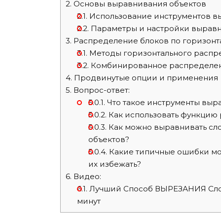
2.
Основы выравнивания объектов
2.1.
Использование инструментов в
2.2.
Параметры и настройки вырав
3.
Распределение блоков по горизонт
3.1.
Методы горизонтального распр
3.2.
Комбинированное распределен
4.
Продвинутые опции и применения
5.
Вопрос-ответ:
5.0.1.
Что такое инструменты выра
5.0.2.
Как использовать функцию 
5.0.3.
Как можно выравнивать сло
объектов?
5.0.4.
Какие типичные ошибки мо
их избежать?
6.
Видео:
6.1.
Лучший Способ ВЫРЕЗАНИЯ Слож
минут