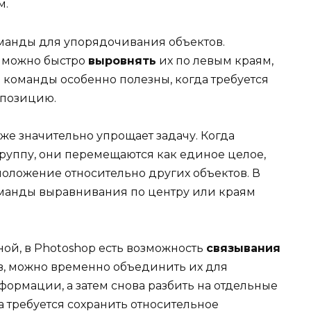
м.
манды для упорядочивания объектов.
, можно быстро
выровнять
их по левым краям,
 команды особенно полезны, когда требуется
мпозицию.
же значительно упрощает задачу. Когда
руппу, они перемещаются как единое целое,
 положение относительно других объектов. В
оманды выравнивания по центру или краям
ной, в Photoshop есть возможность
связывания
ев, можно временно объединить их для
ормации, а затем снова разбить на отдельные
а требуется сохранить относительное