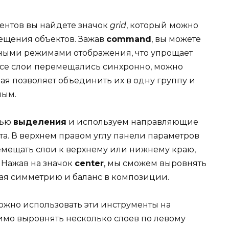
ентов вы найдете значок
grid
, который можно
мещения объектов. Зажав
command
, вы можете
ными режимами отображения, что упрощает
 все слои перемещались синхронно, можно
рая позволяет объединить их в одну группу и
лым.
щью
выделения
и используем направляющие
а. В верхнем правом углу панели параметров
мещать слои к верхнему или нижнему краю,
 Нажав на значок
center
, мы сможем выровнять
вая симметрию и баланс в композиции.
ожно использовать эти инструменты на
димо выровнять несколько слоев по левому