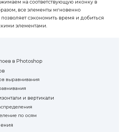
ажимаем на соответствующую иконку в
бразом, все элементы мгновенно
 позволяет сэкономить время и добиться
ескими элементами.
оев в Photoshop
ов
ов выравнивания
равнивания
изонтали и вертикали
аспределения
еление по осям
нения