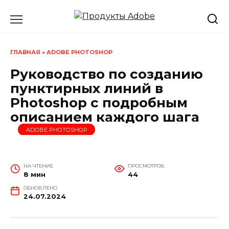
Перейти
к
содержанию
ГЛАВНАЯ
»
ADOBE PHOTOSHOP
Руководство по созданию
пунктирных линий в
Photoshop с подробным
описанием каждого шага
ADOBE PHOTOSHOP
НА ЧТЕНИЕ
ПРОСМОТРОВ
8 мин
44
ОБНОВЛЕНО
24.07.2024