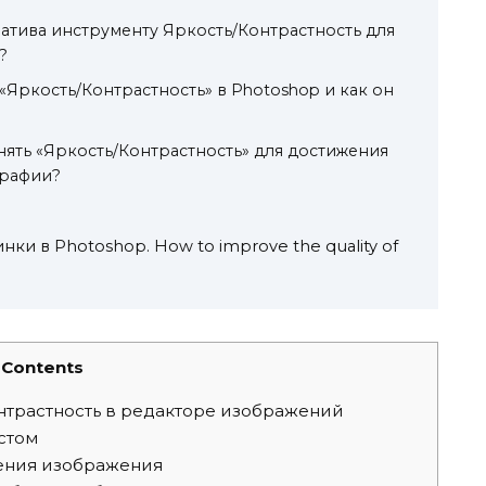
натива инструменту Яркость/Контрастность для
?
«Яркость/Контрастность» в Photoshop и как он
ять «Яркость/Контрастность» для достижения
графии?
нки в Photoshop. How to improve the quality of
Contents
нтрастность в редакторе изображений
стом
шения изображения