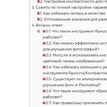
2.2.
Настройка контрастности для 
3.
Советы по точной настройке парам
3.1.
Как избежать потерь в качестве
3.2.
Оптимальные значения для раз
4.
Вопрос-ответ:
4.0.1.
Что такое инструмент Яркост
работает?
4.0.2.
Как можно эффективно испо
для улучшения фотографий?
4.0.3.
Могу ли я использовать ин
цветовой гаммы изображения?
4.0.4.
Как избежать излишнего ув
инструмента Яркость/Контрастно
4.0.5.
Существует ли альтернатива
улучшения фото в Photoshop?
4.0.6.
Что такое инструмент «Ярко
работает?
4.0.7.
Как правильно применять «