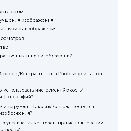
онтрастом
улучшения изображения
ля глубины изображения
араметров
стве
 различных типов изображений
 Яркость/Контрастность в Photoshop и как он
 использовать инструмент Яркость/
ия фотографий?
ть инструмент Яркость/Контрастность для
 изображения?
го увеличения контраста при использовании
стность?