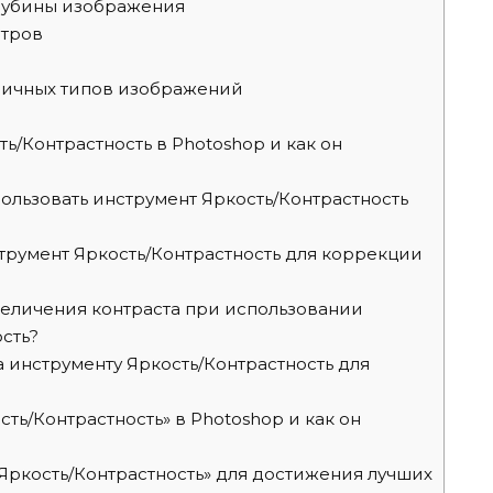
глубины изображения
етров
личных типов изображений
ь/Контрастность в Photoshop и как он
льзовать инструмент Яркость/Контрастность
струмент Яркость/Контрастность для коррекции
еличения контраста при использовании
сть?
 инструменту Яркость/Контрастность для
сть/Контрастность» в Photoshop и как он
Яркость/Контрастность» для достижения лучших