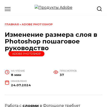
Перейти
к
содержанию
ГЛАВНАЯ
»
ADOBE PHOTOSHOP
Изменение размера слоя в
Photoshop пошаговое
руководство
ADOBE PHOTOSHOP
НА ЧТЕНИЕ
ПРОСМОТРОВ
8 мин
37
ОБНОВЛЕНО
24.07.2024
Работа с
слоями
в Фотошопе требует