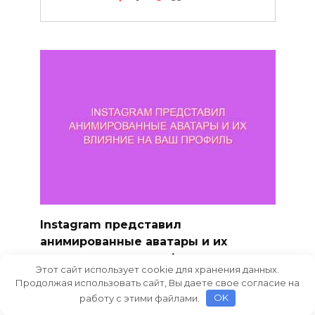
Instagram представил
анимированные аватары и их
влияние на ваш профиль
Этот сайт использует cookie для хранения данных.
Современные технологии продолжают
Продолжая использовать сайт, Вы даете свое согласие на
радовать пользователей
работу с этими файлами.
OK