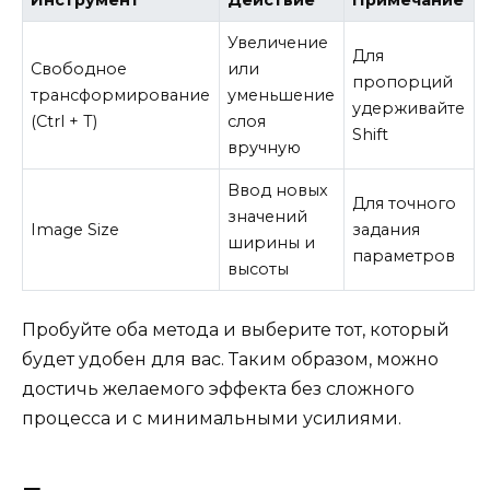
Инструмент
Действие
Примечание
Увеличение
Для
Свободное
или
пропорций
трансформирование
уменьшение
удерживайте
(Ctrl + T)
слоя
Shift
вручную
Ввод новых
Для точного
значений
Image Size
задания
ширины и
параметров
высоты
Пробуйте оба метода и выберите тот, который
будет удобен для вас. Таким образом, можно
достичь желаемого эффекта без сложного
процесса и с минимальными усилиями.