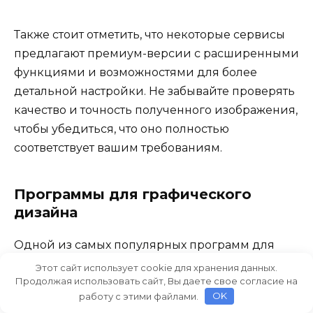
Также стоит отметить, что некоторые сервисы
предлагают премиум-версии с расширенными
функциями и возможностями для более
детальной настройки. Не забывайте проверять
качество и точность полученного изображения,
чтобы убедиться, что оно полностью
соответствует вашим требованиям.
Программы для графического
дизайна
Одной из самых популярных программ для
работы с векторной графикой является
Этот сайт использует cookie для хранения данных.
Продолжая использовать сайт, Вы даете свое согласие на
Inkscape. Это бесплатное приложение обладает
работу с этими файлами.
OK
мощными функциями трассировки, которые